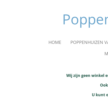
Ga
direct
Poppen
naar
de
hoofdinhoud
HOME
POPPENHUIZEN VA
M
Wij zijn geen winkel 
Ook 
U kunt o